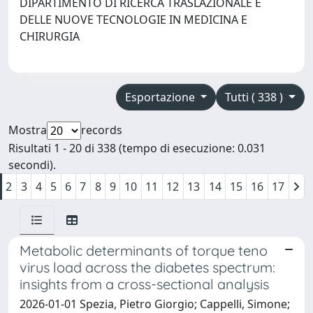
DIPARTIMENTO DI RICERCA TRASLAZIONALE E
DELLE NUOVE TECNOLOGIE IN MEDICINA E
CHIRURGIA
Esportazione
Tutti ( 338 )
Mostra
records
Risultati 1 - 20 di 338 (tempo di esecuzione: 0.031
secondi).
2
3
4
5
6
7
8
9
10
11
12
13
14
15
16
17
Metabolic determinants of torque teno
virus load across the diabetes spectrum:
insights from a cross-sectional analysis
2026-01-01 Spezia, Pietro Giorgio; Cappelli, Simone;