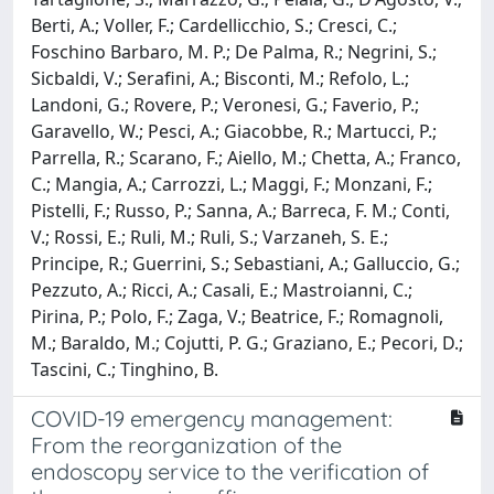
Berti, A.; Voller, F.; Cardellicchio, S.; Cresci, C.;
Foschino Barbaro, M. P.; De Palma, R.; Negrini, S.;
Sicbaldi, V.; Serafini, A.; Bisconti, M.; Refolo, L.;
Landoni, G.; Rovere, P.; Veronesi, G.; Faverio, P.;
Garavello, W.; Pesci, A.; Giacobbe, R.; Martucci, P.;
Parrella, R.; Scarano, F.; Aiello, M.; Chetta, A.; Franco,
C.; Mangia, A.; Carrozzi, L.; Maggi, F.; Monzani, F.;
Pistelli, F.; Russo, P.; Sanna, A.; Barreca, F. M.; Conti,
V.; Rossi, E.; Ruli, M.; Ruli, S.; Varzaneh, S. E.;
Principe, R.; Guerrini, S.; Sebastiani, A.; Galluccio, G.;
Pezzuto, A.; Ricci, A.; Casali, E.; Mastroianni, C.;
Pirina, P.; Polo, F.; Zaga, V.; Beatrice, F.; Romagnoli,
M.; Baraldo, M.; Cojutti, P. G.; Graziano, E.; Pecori, D.;
Tascini, C.; Tinghino, B.
COVID-19 emergency management:
From the reorganization of the
endoscopy service to the verification of