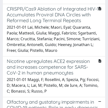
CRISPR/Cas9 Ablation of Integrated HIV-1
Accumulates Proviral DNA Circles with
Reformed Long Terminal Repeats
2021-01-01 Lai, Michele; Maori, Eyal; Quaranta,
Paola; Matteoli, Giulia; Maggi, Fabrizio; Sgarbanti,
Marco; Crucitta, Stefania; Pacini, Simone; Turriziani,
Ombretta; Antonelli, Guido; Heeney, Jonathan L;
Freer, Giulia; Pistello, Mauro
Nicotine upregulates ACE2 expression
and increases competence for SARS-
CoV-2 in human pneumocytes
2021-01-01 Maggi, F; Rosellini, A; Spezia, Pg; Focosi,
D; Macera, L; Lai, M; Pistello, M; de Iure, A; Tomino,
C; Bonassi, S; Russo, P
Olfactory and gustatory impairments in
COVID-19 patients: Role in early diagnosis