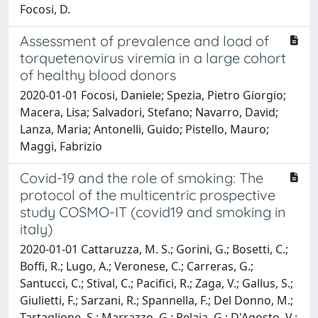
Focosi, D.
Assessment of prevalence and load of
torquetenovirus viremia in a large cohort
of healthy blood donors
2020-01-01 Focosi, Daniele; Spezia, Pietro Giorgio;
Macera, Lisa; Salvadori, Stefano; Navarro, David;
Lanza, Maria; Antonelli, Guido; Pistello, Mauro;
Maggi, Fabrizio
Covid-19 and the role of smoking: The
protocol of the multicentric prospective
study COSMO-IT (covid19 and smoking in
italy)
2020-01-01 Cattaruzza, M. S.; Gorini, G.; Bosetti, C.;
Boffi, R.; Lugo, A.; Veronese, C.; Carreras, G.;
Santucci, C.; Stival, C.; Pacifici, R.; Zaga, V.; Gallus, S.;
Giulietti, F.; Sarzani, R.; Spannella, F.; Del Donno, M.;
Tartaglione, S.; Marrazzo, G.; Pelaia, G.; D'Agosto, V.;