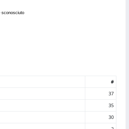
e sconosciuto
#
37
35
30