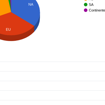
NA
SA
Continent
EU