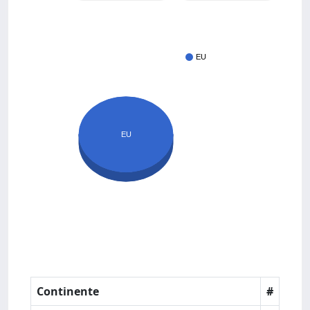
EU
EU
Continente
#