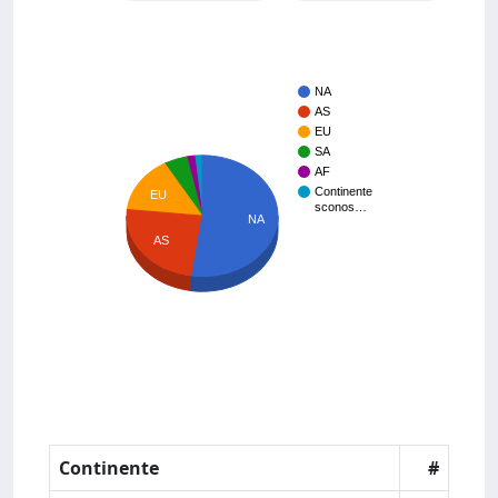
NA
AS
EU
SA
AF
Continente
EU
sconos…
NA
AS
Continente
#