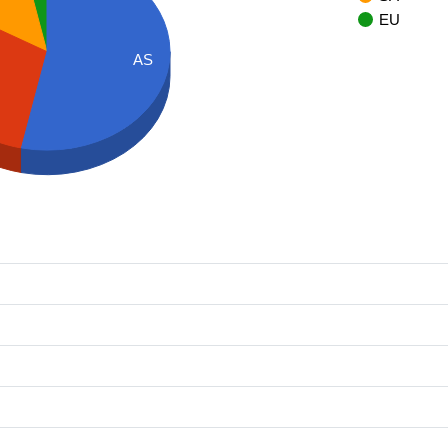
EU
AS