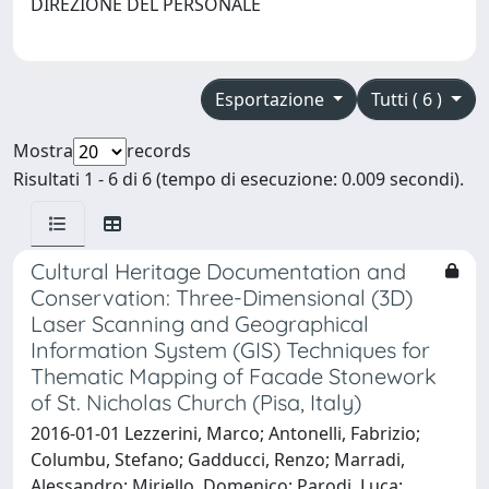
DIREZIONE DEL PERSONALE
Esportazione
Tutti ( 6 )
Mostra
records
Risultati 1 - 6 di 6 (tempo di esecuzione: 0.009 secondi).
Cultural Heritage Documentation and
Conservation: Three-Dimensional (3D)
Laser Scanning and Geographical
Information System (GIS) Techniques for
Thematic Mapping of Facade Stonework
of St. Nicholas Church (Pisa, Italy)
2016-01-01 Lezzerini, Marco; Antonelli, Fabrizio;
Columbu, Stefano; Gadducci, Renzo; Marradi,
Alessandro; Miriello, Domenico; Parodi, Luca;