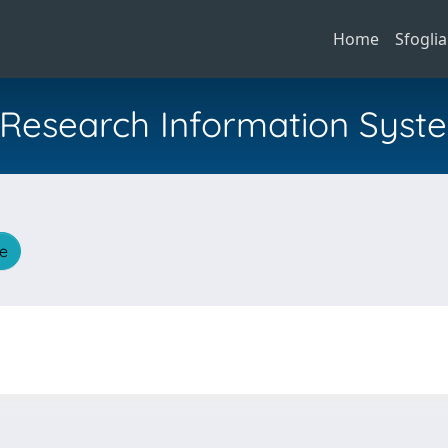
Home
Sfoglia
al Research Information Syst
he