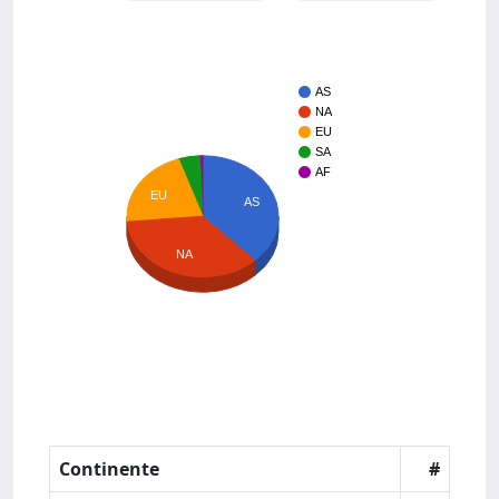
AS
NA
EU
SA
AF
EU
AS
NA
Continente
#