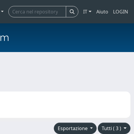
IT
Aiuto
LOGIN
em
Esportazione
Tutti ( 3 )