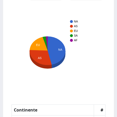
NA
AS
EU
SA
AF
EU
NA
AS
Continente
#