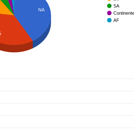
SA
NA
Continent
AF
S