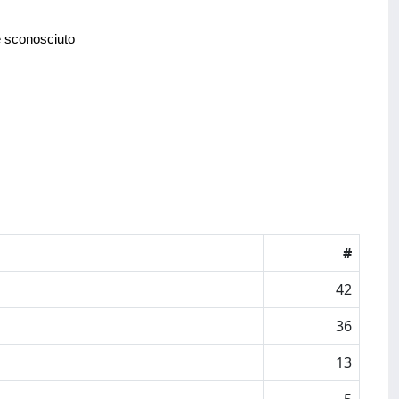
e sconosciuto
#
42
36
13