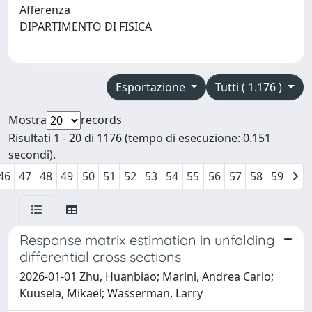
Afferenza
DIPARTIMENTO DI FISICA
Esportazione
Tutti ( 1.176 )
Mostra
records
Risultati 1 - 20 di 1176 (tempo di esecuzione: 0.151
secondi).
46
47
48
49
50
51
52
53
54
55
56
57
58
59
Response matrix estimation in unfolding
differential cross sections
2026-01-01 Zhu, Huanbiao; Marini, Andrea Carlo;
Kuusela, Mikael; Wasserman, Larry