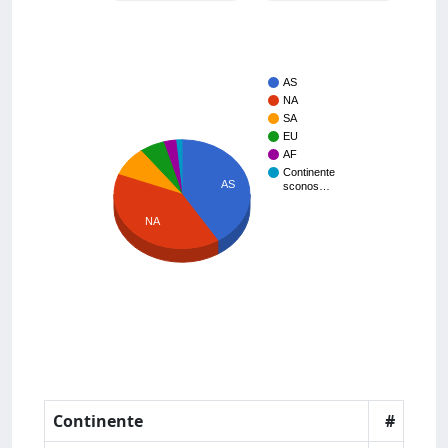
AS
NA
SA
EU
AF
Continente
AS
sconos…
NA
Continente
#