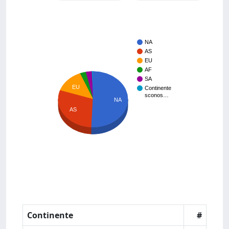
NA
AS
EU
AF
SA
EU
Continente
sconos…
NA
AS
Continente
#