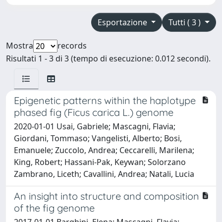
Esportazione
Tutti ( 3 )
Mostra
records
Risultati 1 - 3 di 3 (tempo di esecuzione: 0.012 secondi).
Epigenetic patterns within the haplotype
phased fig (Ficus carica L.) genome
2020-01-01 Usai, Gabriele; Mascagni, Flavia;
Giordani, Tommaso; Vangelisti, Alberto; Bosi,
Emanuele; Zuccolo, Andrea; Ceccarelli, Marilena;
King, Robert; Hassani-Pak, Keywan; Solorzano
Zambrano, Liceth; Cavallini, Andrea; Natali, Lucia
An insight into structure and composition
of the fig genome
2017-01-01 Barghini, Elena; Mascagni, Flavia;