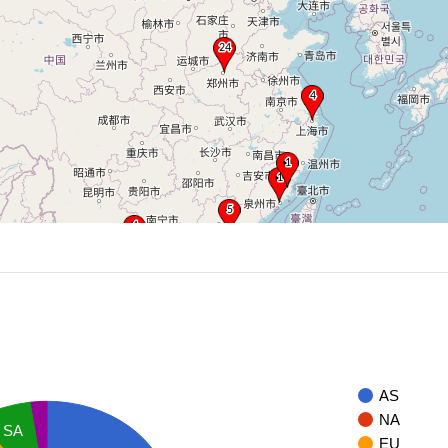
AS
NA
SA
EU