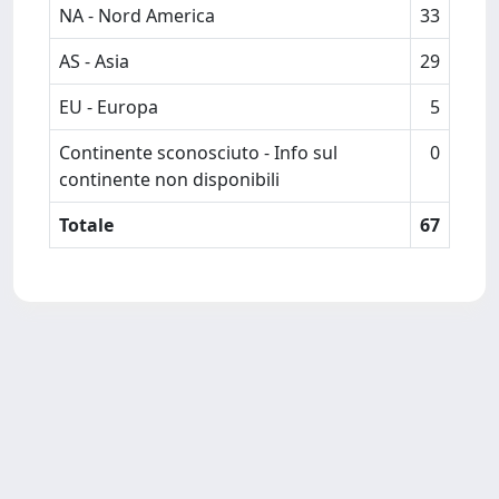
NA - Nord America
33
AS - Asia
29
EU - Europa
5
Continente sconosciuto - Info sul
0
continente non disponibili
Totale
67
Powered by
IRIS
-
about IRIS
-
Utilizzo dei cookie
Copyright © 2026