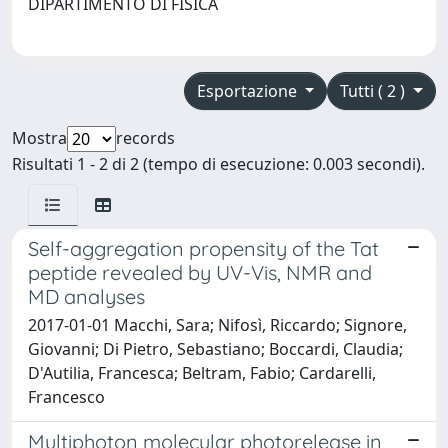
DIPARTIMENTO DI FISICA
Esportazione
Tutti ( 2 )
Mostra
records
Risultati 1 - 2 di 2 (tempo di esecuzione: 0.003 secondi).
Self-aggregation propensity of the Tat
peptide revealed by UV-Vis, NMR and
MD analyses
2017-01-01 Macchi, Sara; Nifosì, Riccardo; Signore,
Giovanni; Di Pietro, Sebastiano; Boccardi, Claudia;
D'Autilia, Francesca; Beltram, Fabio; Cardarelli,
Francesco
Multiphoton molecular photorelease in