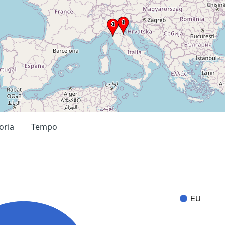
oria
Tempo
EU