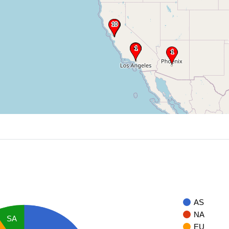
AS
NA
SA
EU