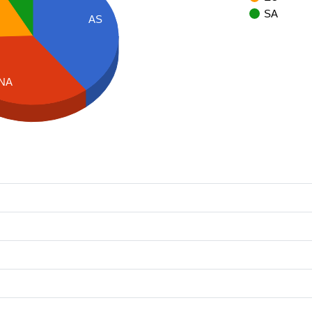
SA
AS
NA