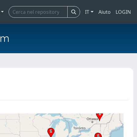
IT
Aiuto
LOGIN
em