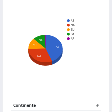
AS
NA
EU
SA
AF
SA
EU
AS
NA
Continente
#