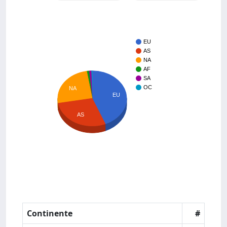
EU
AS
NA
AF
SA
OC
NA
EU
AS
Continente
#