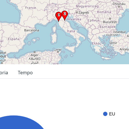
oria
Tempo
EU