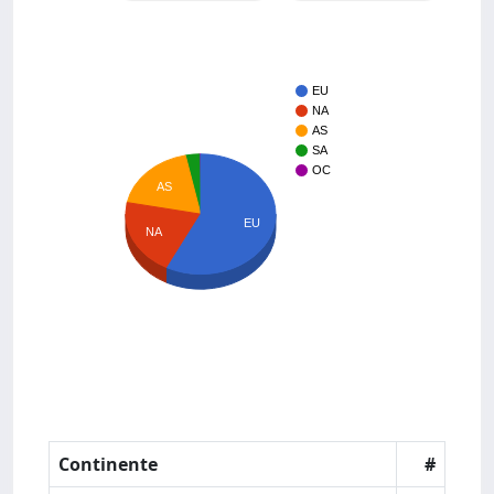
EU
NA
AS
SA
OC
AS
EU
NA
Continente
#