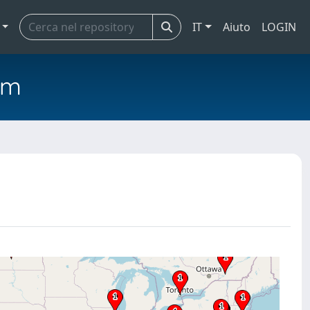
IT
Aiuto
LOGIN
em