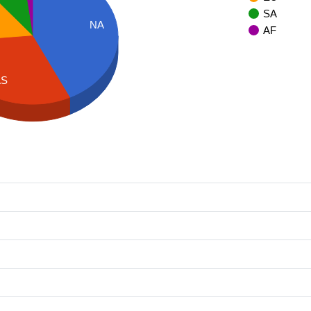
SA
NA
AF
AS