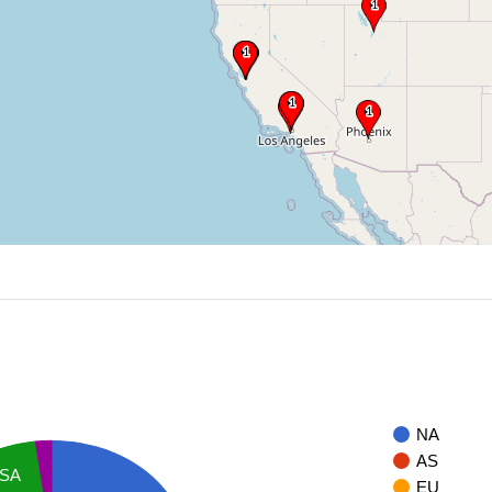
NA
AS
SA
EU