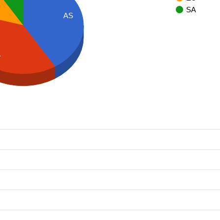
SA
AS
A