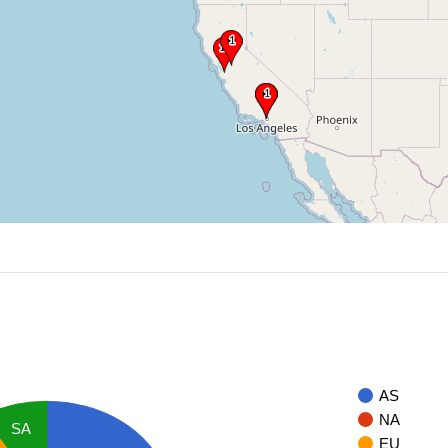
AS
NA
SA
EU