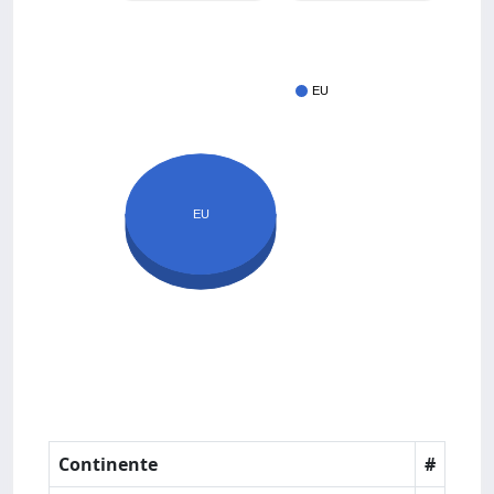
EU
EU
Continente
#