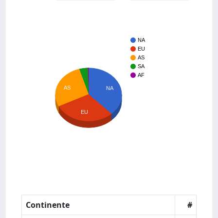
NA
EU
AS
SA
AF
AS
NA
EU
Continente
#