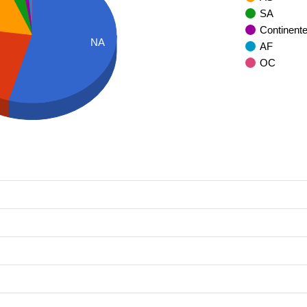
SA
Continent
NA
AF
OC