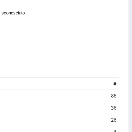
e sconosciuto
#
86
36
26