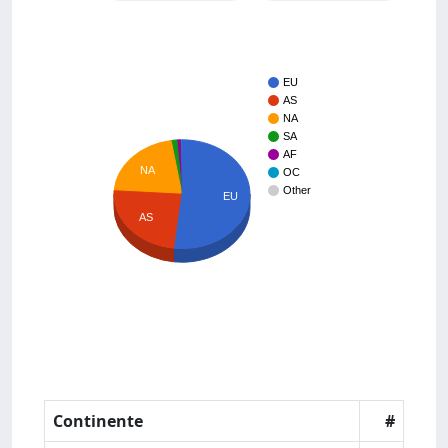
EU
AS
NA
SA
AF
NA
OC
Other
EU
AS
Continente
#