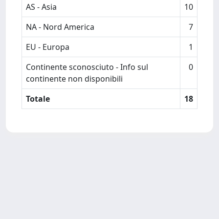
AS - Asia
10
NA - Nord America
7
EU - Europa
1
Continente sconosciuto - Info sul
0
continente non disponibili
Totale
18
Powered by
IRIS
-
about IRIS
-
Utilizzo dei cookie
Copyright © 2026