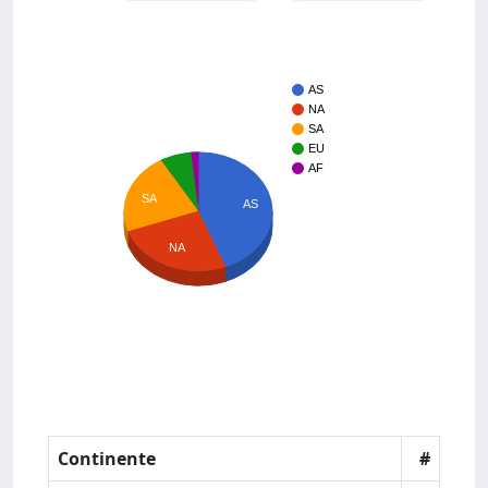
AS
NA
SA
EU
AF
SA
AS
NA
Continente
#