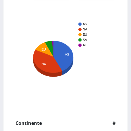
AS
NA
EU
SA
AF
EU
AS
NA
Continente
#