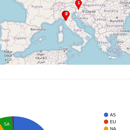
AS
EU
SA
NA