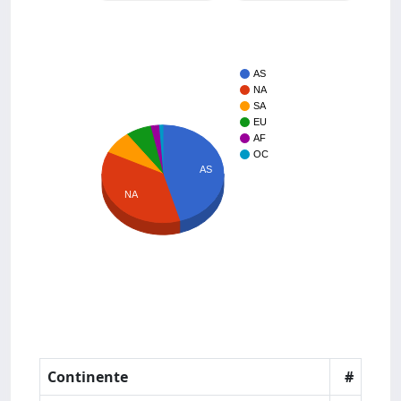
AS
NA
SA
EU
AF
OC
AS
NA
Continente
#