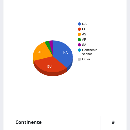
NA
EU
AS
AF
SA
Continente
AS
NA
sconos…
Other
EU
Continente
#