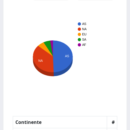
AS
NA
EU
SA
AF
AS
NA
Continente
#