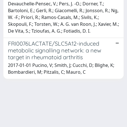
Devauchelle-Pensec, V.; Pers, J. -O.; Dorner, T.;
Bartoloni, E.; Gerli, R.; Giacomelli, R.; Jonsson, R.; Ng,
W. -F.; Priori, R.; Ramos-Casals, M.; Sivils, K.;
Skopouli, F.; Torsten, W.; A. G. van Roon, J.; Xavier, M.;
De Vita, S.; Tzioufas, A. G.; Fotiadis, D. I.
FRI0076LACTATE/SLC5A12-induced
metabolic signalling network: a new
target in rheumatoid arthritis
2017-01-01 Pucino, V; Smith, J; Cucchi, D; Blighe, K;
Bombardieri, M; Pitzalis, C; Mauro, C
Powered by
IRIS
-
about IRIS
-