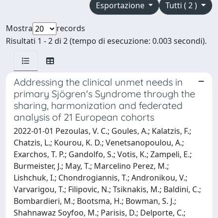
Esportazione
Tutti ( 2 )
Mostra
records
Risultati 1 - 2 di 2 (tempo di esecuzione: 0.003 secondi).
Addressing the clinical unmet needs in
primary Sjögren's Syndrome through the
sharing, harmonization and federated
analysis of 21 European cohorts
2022-01-01 Pezoulas, V. C.; Goules, A.; Kalatzis, F.;
Chatzis, L.; Kourou, K. D.; Venetsanopoulou, A.;
Exarchos, T. P.; Gandolfo, S.; Votis, K.; Zampeli, E.;
Burmeister, J.; May, T.; Marcelino Perez, M.;
Lishchuk, I.; Chondrogiannis, T.; Andronikou, V.;
Varvarigou, T.; Filipovic, N.; Tsiknakis, M.; Baldini, C.;
Bombardieri, M.; Bootsma, H.; Bowman, S. J.;
Shahnawaz Soyfoo, M.; Parisis, D.; Delporte, C.;