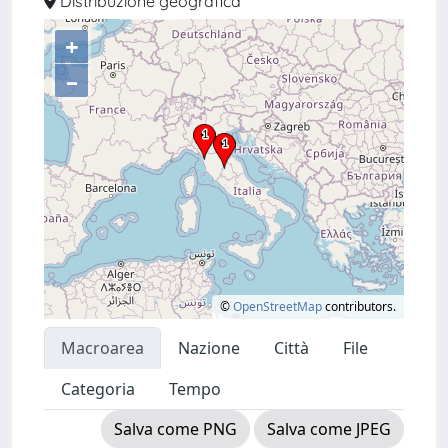
Distribuzione geografica
+
–
©
OpenStreetMap
contributors.
Macroarea
Nazione
Città
File
Categoria
Tempo
Salva come PNG
Salva come JPEG