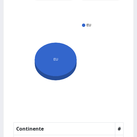
EU
EU
Continente
#