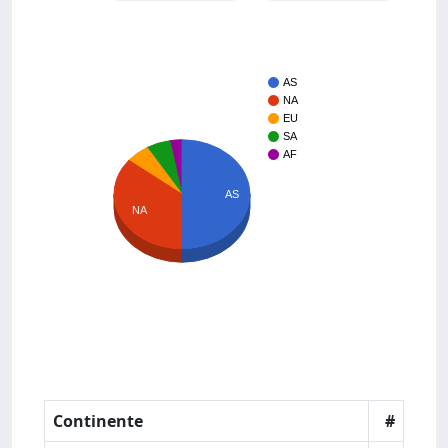
AS
NA
EU
SA
AF
AS
NA
Continente
#