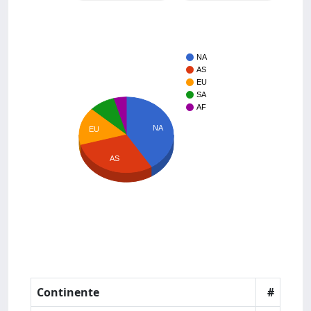
NA
AS
EU
SA
AF
NA
EU
AS
Continente
#