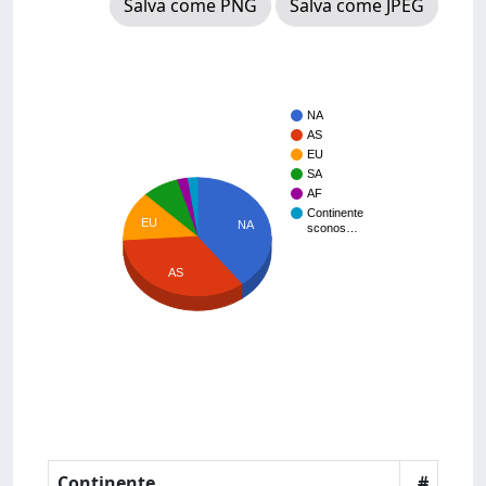
Salva come PNG
Salva come JPEG
NA
AS
EU
SA
AF
Continente
EU
NA
sconos…
AS
Continente
#