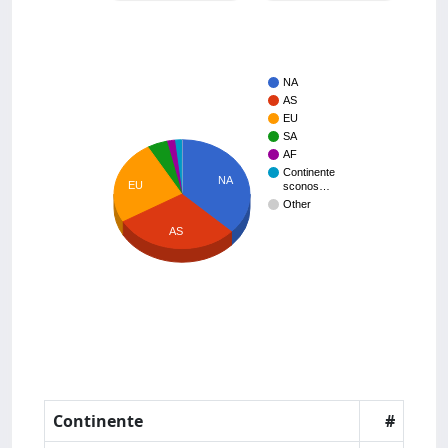
NA
AS
EU
SA
AF
Continente
NA
EU
sconos…
Other
AS
Continente
#