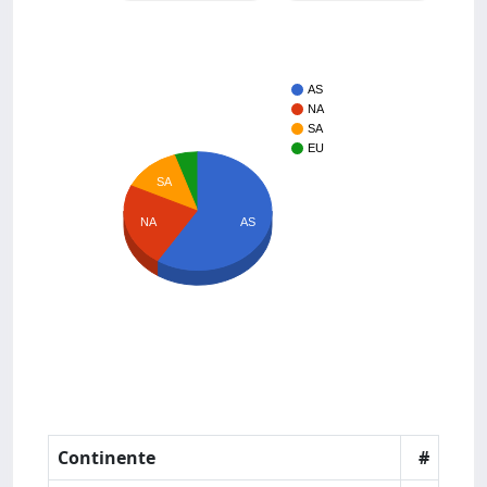
AS
NA
SA
EU
SA
NA
AS
Continente
#