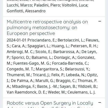
Lucchi, Marco; Paladini, Piero; Voltolini, Luca;
Gonfiotti, Alessandro
Multicentre retrospective analysis on
pulmonary metastasectomy: an
European perspective
2024-01-01 Prisciandaro, E.; Bertolaccini, L.; Fieuws,
S.; Cara, A.; Spaggiari, L.; Huang, L.; Petersen, R. H.;
Ambrogi, M. C.; Sicolo, E.; Barbarossa, A.; De Leyn,
P.; Sporici, D.; Balsamo, L.; Donlagic, A.; Gonzalez,
M.; Fuentes-Gago, M. G.; Forcada-Barreda, C.;
Congedo, M. T.; Margaritora, S.; Belaroussi, Y.;
Thumerel, M.; Tricard, J.; Felix, P.; Lebeda, N.; Opitz,
I.; De Palma, A.; Marulli, G.; Braggio, C.; Thomas, P.
A.; Mbadinga, F.; Baste, J. -M.; Sayan, B.; Yildizeli, B.;
Van Raemdonck, D. E.; Weder, W.; Ceulemans, L. J.
Robotic versus Open Surgery in Locally