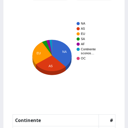
NA
AS
EU
SA
AF
Continente
NA
EU
sconos…
OC
AS
Continente
#