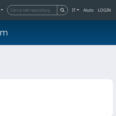
IT
Aiuto
LOGIN
em