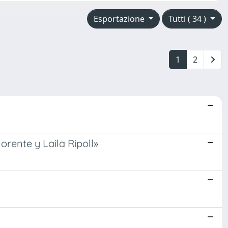
Esportazione
Tutti ( 34 )
1
2
orente y Laila Ripoll»