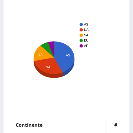
AS
NA
SA
EU
AF
SA
AS
NA
Continente
#