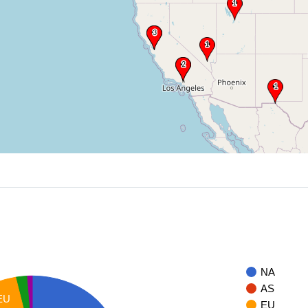
NA
AS
EU
EU