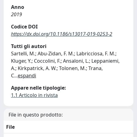
Anno
2019
Codice DOI
https://dx.doi.org/10.1186/s13017-019-0253-2
Tutti gli autori
Sartelli, M.; Abu-Zidan, F. M.; Labricciosa, F. M.;
Kluger, Y.; Coccolini, F.; Ansaloni, L.; Leppaniemi,
A.; Kirkpatrick, A. W.; Tolonen, M.; Trana,
C
...
espandi
Appare nelle tipologie:
1.1 Articolo in rivista
File in questo prodotto:
File